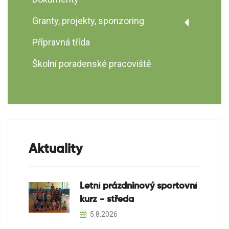
Granty, projekty, sponzoring
Integrace cizinců a držitelů
Přípravná třída
dočasné ochrany v České Lípě v
roce 2026
Školní poradenské pracoviště
Aktuality
Letní prázdninový sportovní
kurz - středa
5.8.2026