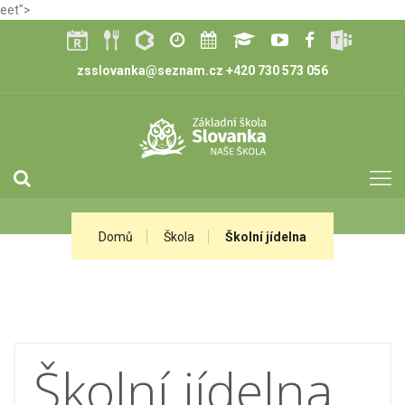
eet">
zsslovanka@seznam.cz
+420 730 573 056
Domů
Škola
Školní jídelna
Školní jídelna