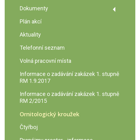
Úřední deska
Dokumenty
Podatelna školy
Dokumenty
Plán akcí
Výroční zprávy
Výzva č. 02_22_002 Šablony pro MŠ
Aktuality
a ZŠ I
GDPR
Telefonní seznam
Zveřejnění rozpočtu a
rozpočtového výhledu
Volná pracovní místa
Informace o zadávání zakázek 1. stupně
RM 1.9.2017
Informace o zadávání zakázek 1. stupně
RM 2/2015
Ornitologický kroužek
Čtyřboj