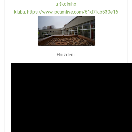
u školního
klubu: https://www.ipcamlive.com/61d7fab530e16
Hnízdění: