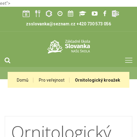
eet">
zsslovanka@seznam.cz
+420 730 573 056
Domů
Pro veřejnost
Ornitologický kroužek
Ornitologický