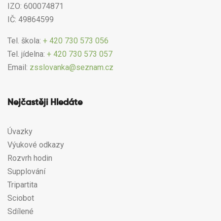
IZO: 600074871
IČ: 49864599
Tel. škola:
+ 420 730 573 056
Tel. jídelna:
+ 420 730 573 057
Email:
zsslovanka@seznam.cz
Nejčastěji Hledáte
Úvazky
Výukové odkazy
Rozvrh hodin
Supplování
Tripartita
Sciobot
Sdílené