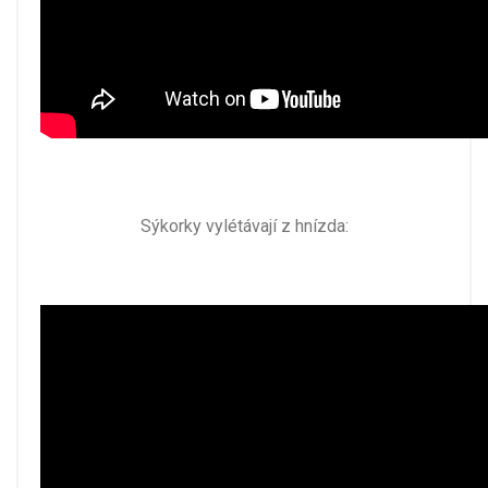
Sýkorky vylétávají z hnízda: