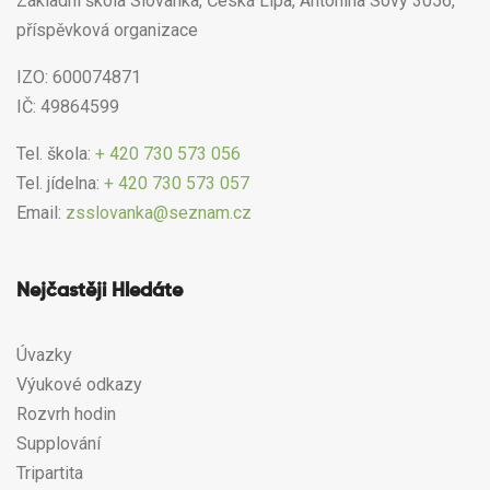
Základní škola Slovanka, Česká Lípa, Antonína Sovy 3056,
příspěvková organizace
IZO: 600074871
IČ: 49864599
Tel. škola:
+ 420 730 573 056
Tel. jídelna:
+ 420 730 573 057
Email:
zsslovanka@seznam.cz
Nejčastěji Hledáte
Úvazky
Výukové odkazy
Rozvrh hodin
Supplování
Tripartita