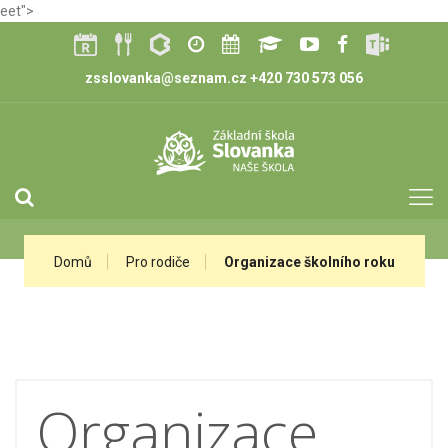
eet">
zsslovanka@seznam.cz
+420 730 573 056
Domů
Pro rodiče
Organizace školního roku
Organizace