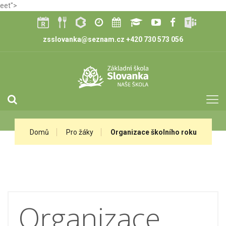
eet">
zsslovanka@seznam.cz
+420 730 573 056
Domů
Pro žáky
Organizace školního roku
Organizace