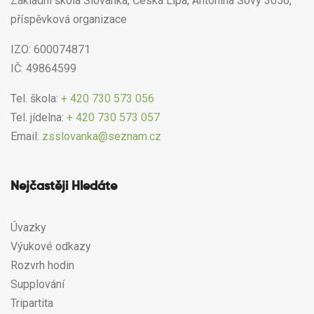
Základní škola Slovanka, Česká Lípa, Antonína Sovy 3056,
příspěvková organizace
IZO: 600074871
IČ: 49864599
Tel. škola:
+ 420 730 573 056
Tel. jídelna:
+ 420 730 573 057
Email:
zsslovanka@seznam.cz
Nejčastěji Hledáte
Úvazky
Výukové odkazy
Rozvrh hodin
Supplování
Tripartita