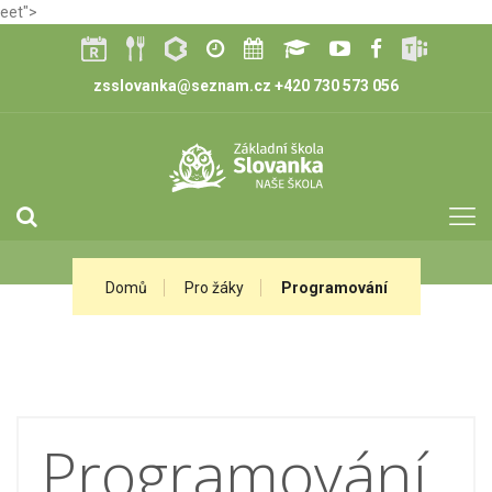
eet">
zsslovanka@seznam.cz
+420 730 573 056
Domů
Pro žáky
Programování
Programování