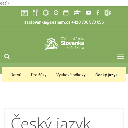
eet">
zsslovanka@seznam.cz
+420 730 573 056
Domů
Pro žáky
Výukové odkazy
Český jazyk
Český jazyk