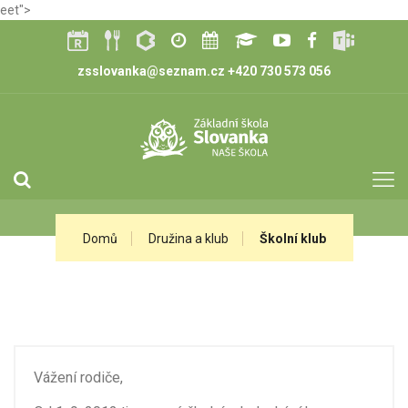
eet">
zsslovanka@seznam.cz
+420 730 573 056
Domů
Družina a klub
Školní klub
Vážení rodiče,