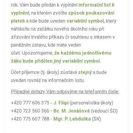
rok, Vám bude předán k vyplnění
informační list k
vyplnění
, na kterém zvolíte
způsob poukazování
plateb
a kde bude uveden
variabilní symbol
, který
nahlásíte na začátku nového školního roku při
zřizování trvalého příkazu či souhlasu s inkasem v
peněžním ústavu, kde máte veden
účet. Upozorňujeme,
že každému jednotlivému
žáku bude přidělen
jiný variabilní symbol.
Účet příjemce (tj. školy) zůstává
stejný
a bude
uveden rovněž na informačním listu.
Případné dotazy Vám odpovíme na telefonním čísle:
+420 777 606 375
- J. Filipi
(personalistka školy)
+420 723 560 366 -
Bc. M. Jonášová
(vedoucí ŠD)
+420 775 607 788 -
Mgr. P. Lebduška
(ŠK)