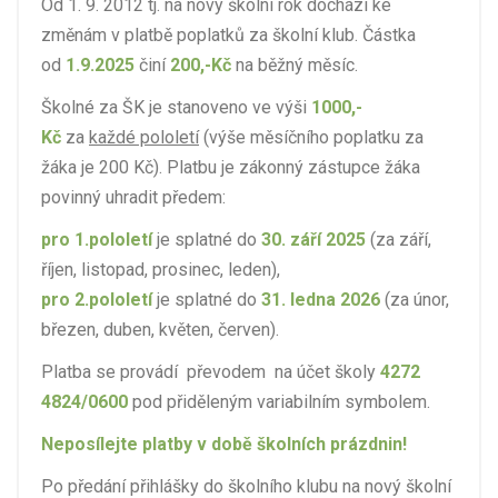
Od 1. 9. 2012 tj. na nový školní rok dochází ke
změnám v platbě poplatků za školní klub. Částka
od
1.9.2025
činí
200,-Kč
na běžný měsíc.
Školné za ŠK je stanoveno ve výši
1000,-
Kč
za
každé pololetí
(výše měsíčního poplatku za
žáka je 200 Kč). Platbu je zákonný zástupce žáka
povinný uhradit předem:
pro 1.pololetí
je splatné do
30. září 2025
(za září,
říjen, listopad, prosinec, leden),
pro 2.pololetí
je splatné do
31. ledna 2026
(za únor,
březen, duben, květen, červen).
Platba se provádí převodem na účet školy
4272
4824/0600
pod přiděleným variabilním symbolem.
Neposílejte platby v době školních prázdnin!
Po předání přihlášky do školního klubu na nový školní