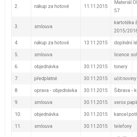
Materiál 
2.
nákup za hotové
11.11.2015
57
kartotéka 
3.
smlouva
2015/201
4.
nákup za hotové
13.11.2015
doplnění l
5.
smlouva
licence so
6.
objednávka
30.11.2015
tonery
7.
předplatné
30.11.2015
učit.noviny
8.
oprava - objednávka
30.11.2015
Šibrava - k
9.
smlouva
30.11.2015
xerox papí
10.
objednávka
30.11.2015
kancel.pot
11.
smlouva
30.11.2015
telefony