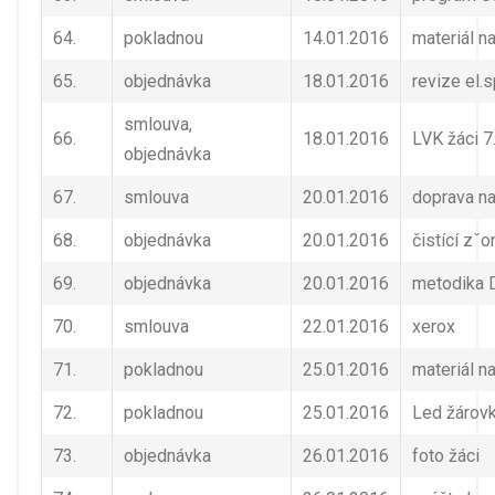
64.
pokladnou
14.01.2016
materiál n
65.
objednávka
18.01.2016
revize el.s
smlouva,
66.
18.01.2016
LVK žáci 7.
objednávka
67.
smlouva
20.01.2016
doprava na
68.
objednávka
20.01.2016
čistící zˇo
69.
objednávka
20.01.2016
metodika
70.
smlouva
22.01.2016
xerox
71.
pokladnou
25.01.2016
materiál n
72.
pokladnou
25.01.2016
Led žárovk
73.
objednávka
26.01.2016
foto žáci