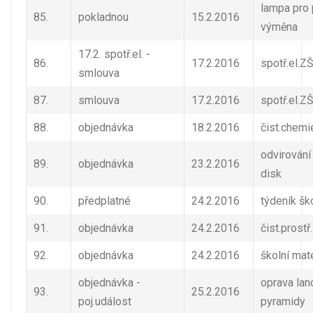
lampa pro 
85.
pokladnou
15.2.2016
výměna
17.2. spotř.el. -
86.
17.2.2016
spotř.el.Z
smlouva
87.
smlouva
17.2.2016
spotř.el.Z
88.
objednávka
18.2.2016
čist.chemi
odvirování
89.
objednávka
23.2.2016
disk
90.
předplatné
24.2.2016
týdeník šk
91.
objednávka
24.2.2016
čist.prostř.
92.
objednávka
24.2.2016
školní mate
objednávka -
oprava lan
93.
25.2.2016
poj.událost
pyramidy