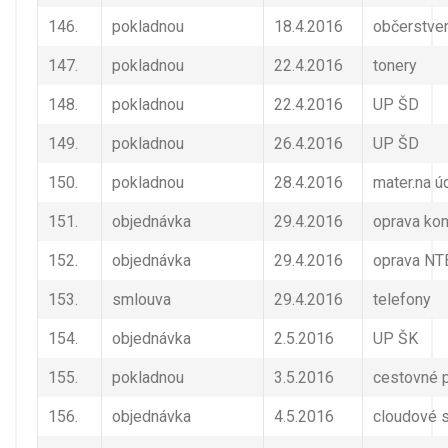
146.
pokladnou
18.4.2016
občerstven
147.
pokladnou
22.4.2016
tonery
148.
pokladnou
22.4.2016
UP ŠD
149.
pokladnou
26.4.2016
UP ŠD
150.
pokladnou
28.4.2016
mater.na ú
151.
objednávka
29.4.2016
oprava ko
152.
objednávka
29.4.2016
oprava NT
153.
smlouva
29.4.2016
telefony
154.
objednávka
2.5.2016
UP ŠK
155.
pokladnou
3.5.2016
cestovné p
156.
objednávka
4.5.2016
cloudové 