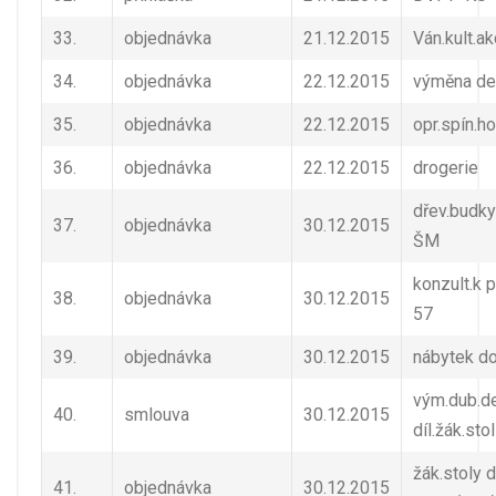
33.
objednávka
21.12.2015
Ván.kult.a
34.
objednávka
22.12.2015
výměna de
35.
objednávka
22.12.2015
opr.spín.h
36.
objednávka
22.12.2015
drogerie
dřev.budky
37.
objednávka
30.12.2015
ŠM
konzult.k p
38.
objednávka
30.12.2015
57
39.
objednávka
30.12.2015
nábytek d
vým.dub.d
40.
smlouva
30.12.2015
díl.žák.sto
žák.stoly 
41.
objednávka
30.12.2015