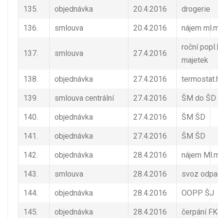
135.
objednávka
20.4.2016
drogerie
136.
smlouva
20.4.2016
nájem ml.
roční popl
137.
smlouva
27.4.2016
majetek
138.
objednávka
27.4.2016
termostat.
139.
smlouva centrální
27.4.2016
ŠM do ŠD
140.
objednávka
27.4.2016
ŠM ŠD
141.
objednávka
27.4.2016
ŠM ŠD
142.
objednávka
28.4.2016
nájem Ml.
143.
smlouva
28.4.2016
svoz odpa
144.
objednávka
28.4.2016
OOPP ŠJ
145.
objednávka
28.4.2016
čerpání F