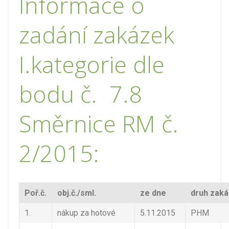
Informace o
zadání zakázek
I.kategorie dle
bodu č. 7.8
Směrnice RM č.
2/2015:
Poř.č.
obj.č./sml.
ze dne
druh zaká
1.
nákup za hotové
5.11.2015
PHM