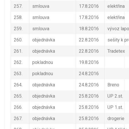
257.
smlouva
17.8.2016
elektřina
258.
smlouva
17.8.2016
elektřina
259.
smlouva
18.8.2016
vývoz lapo
260.
objednávka
22.8.2016
sešity k pr
261.
objednávka
22.8.2016
Tradetex
262.
pokladnou
19.8.2016
263.
pokladnou
24.8.2016
264.
objednávka
24.8.2016
Breno
265.
objednávka
25.8.2016
UP 2.st.
266.
objednávka
25.8.2016
UP 1.st.
267.
objednávka
25.8.2016
drogerie