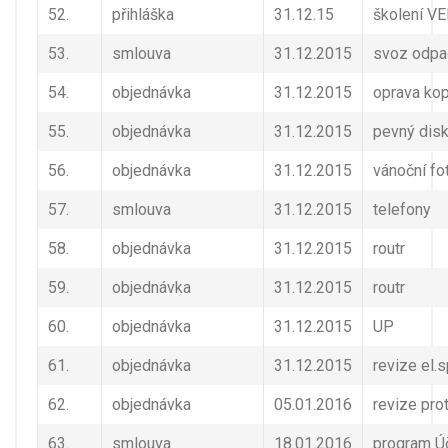
52.
přihláška
31.12.15
školení V
53.
smlouva
31.12.2015
svoz odpa
54.
objednávka
31.12.2015
oprava kop
55.
objednávka
31.12.2015
pevný dis
56.
objednávka
31.12.2015
vánoční fo
57.
smlouva
31.12.2015
telefony
58.
objednávka
31.12.2015
routr
59.
objednávka
31.12.2015
routr
60.
objednávka
31.12.2015
UP
61.
objednávka
31.12.2015
revize el.s
62.
objednávka
05.01.2016
revize prot
63.
smlouva
18.01.2016
program Ú