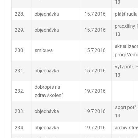
13
228.
objednávka
15.7.2016
plášť rudlu
prac.dílny 
229.
objednávka
15.7.2016
13
aktualizac
230.
smlouva
15.7.2016
progr.Vem
výtv.potř. 
231.
objednávka
15.7.2016
13
dobropis na
232.
19.7.2016
zdrav.školení
sport.potř.
233.
objednávka
19.7.2016
13
234.
objednávka
19.7.2016
archiv stra