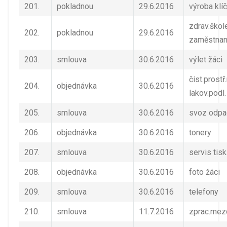
201.
pokladnou
29.6.2016
výroba klí
zdrav.škol
202.
pokladnou
29.6.2016
zaměstna
203.
smlouva
30.6.2016
výlet žáci
čist.prostř
204.
objednávka
30.6.2016
lakov.podl.
205.
smlouva
30.6.2016
svoz odpa
206.
objednávka
30.6.2016
tonery
207.
smlouva
30.6.2016
servis tisk
208.
objednávka
30.6.2016
foto žáci
209.
smlouva
30.6.2016
telefony
210.
smlouva
11.7.2016
zprac.mez