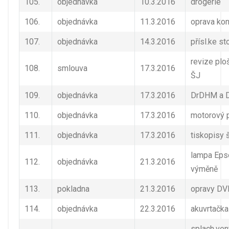
105.
objednávka
10.3.2016
drogerie
106.
objednávka
11.3.2016
oprava ko
107.
objednávka
14.3.2016
přísl.ke st
revize plo
108.
smlouva
17.3.2016
ŠJ
109.
objednávka
17.3.2016
DrDHM a 
110.
objednávka
17.3.2016
motorový p
111.
objednávka
17.3.2016
tiskopisy 
lampa Eps
112.
objednávka
21.3.2016
výměně
113.
pokladna
21.3.2016
opravy DV
114.
objednávka
22.3.2016
akuvrtačka
splach.vent