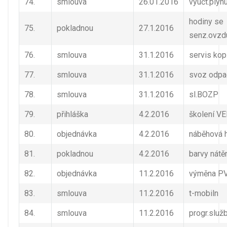
74.
smlouva
26.01.2016
vyúčt.plyn
hodiny se
75.
pokladnou
27.1.2016
senz.ovzd
76.
smlouva
31.1.2016
servis kop
77.
smlouva
31.1.2016
svoz odpa
78.
smlouva
31.1.2016
sl.BOZP
79.
přihláška
4.2.2016
školení V
80.
objednávka
4.2.2016
náběhová 
81.
pokladnou
4.2.2016
barvy nátěr
82.
objednávka
11.2.2016
výměna PV
83.
smlouva
11.2.2016
t-mobiln
84.
smlouva
11.2.2016
progr.služ