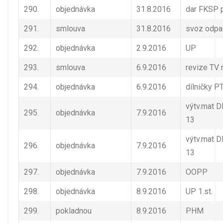
290.
objednávka
31.8.2016
dar FKSP p
291.
smlouva
31.8.2016
svoz odpa
292.
objednávka
2.9.2016
UP
293.
smlouva
6.9.2016
revize TV 
294.
objednávka
6.9.2016
dílničky P
výtv.mat D
295.
objednávka
7.9.2016
13
výtv.mat D
296.
objednávka
7.9.2016
13
297.
objednávka
7.9.2016
OOPP
298.
objednávka
8.9.2016
UP 1.st.
299.
pokladnou
8.9.2016
PHM