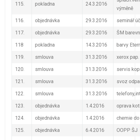
115.
pokladna
24.3.2016
výměně
116.
objednávka
29.3.2016
seminář úč
117.
objednávka
29.3.2016
ŠM barevn
118
pokladna
14.3.2016
barvy Eter
119.
smlouva
31.3.2016
xerox pap.
120.
smlouva
31.3.2016
servis kop
121.
smlouva
31.3.2016
svoz odpa
122.
smlouva
31.3.2016
telefony,in
123.
objednávka
1.4.2016
oprava kot
124.
objednávka
1.4.2016
chemie do
125.
objednávka
6.4.2016
OOPP ŠJ