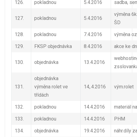
126.
pokladnou
5.4.2016
sadba, se
výměna 6ks
127.
pokladnou
5.4.2016
ŠD
128.
pokladnou
7.4.2016
výměna oz
129.
FKSP objednávka
8.4.2016
akce ke dn
webhostin
130.
objednávka
13.4.2016
zsslovank
objednávka
131.
výměna rolet ve
14,.4.2016
vým.rolet
třídách
132.
pokladnou
14.4.2016
materiál n
133.
pokladnou
14.4.2016
PHM
134.
objednávka
19.4.2016
náhr.díly z