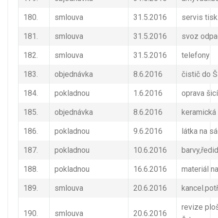
180.
smlouva
31.5.2016
servis tisk
181.
smlouva
31.5.2016
svoz odpa
182.
smlouva
31.5.2016
telefony
183.
objednávka
8.6.2016
čistič do 
184.
pokladnou
1.6.2016
oprava šicí
185.
objednávka
8.6.2016
keramická 
186.
pokladnou
9.6.2016
látka na s
187.
pokladnou
10.6.2016
barvy,ředid
188.
pokladnou
16.6.2016
materiál n
189.
smlouva
20.6.2016
kancel.pot
revize plo
190.
smlouva
20.6.2016