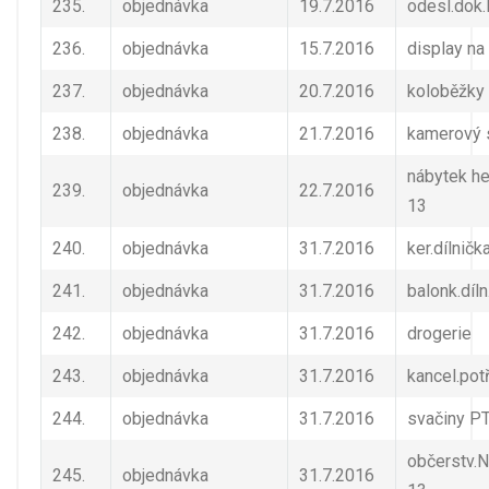
235.
objednávka
19.7.2016
odesl.dok
236.
objednávka
15.7.2016
display na
237.
objednávka
20.7.2016
koloběžky 
238.
objednávka
21.7.2016
kamerový 
nábytek he
239.
objednávka
22.7.2016
13
240.
objednávka
31.7.2016
ker.dílničk
241.
objednávka
31.7.2016
balonk.díln
242.
objednávka
31.7.2016
drogerie
243.
objednávka
31.7.2016
kancel.potř
244.
objednávka
31.7.2016
svačiny P
občerstv.N
245.
objednávka
31.7.2016