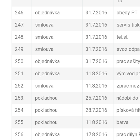
13
246.
objednávka
31.7.2016
obědy PT
247.
smlouva
31.7.2016
servis tisk
248.
smlouva
31.7.2016
tel.sl.
249.
smlouva
31.7.2016
svoz odpa
250.
objednávka
31.7.2016
prac.sešit
251.
objednávka
11.8.2016
vým.vod.po
252.
smlouva
11.8.2016
zprac.me
253.
pokladnou
25.7.2016
nádobí do 
254.
pokladnou
28.7.2016
písková fil
255.
pokladnou
11.8.2016
barva
256.
objednávka
17.8.2016
prac.dílyn 