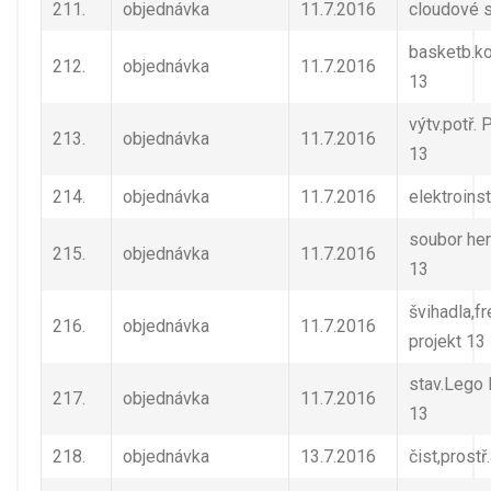
211.
objednávka
11.7.2016
cloudové 
basketb.ko
212.
objednávka
11.7.2016
13
výtv.potř. 
213.
objednávka
11.7.2016
13
214.
objednávka
11.7.2016
elektroins
soubor her
215.
objednávka
11.7.2016
13
švihadla,fr
216.
objednávka
11.7.2016
projekt 13
stav.Lego 
217.
objednávka
11.7.2016
13
218.
objednávka
13.7.2016
čist,prostř