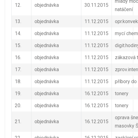
mladý mod
12.
objednávka
30.11.2015
natáčení
13.
objednávka
11.12.2015
opr.konve
14.
objednávka
11.12.2015
mycí chem
15.
objednávka
11.12.2015
digit.hodin
16.
objednávka
11.12.2015
zákazová 
17.
objednávka
11.12.2015
zprov.inter
18.
objednávka
11.12.2015
příbory do
19.
objednávka
16.12.2015
tonery
20.
objednávka
16.12.2015
tonery
oprava šn
21.
objednávka
16.12.2015
masovky 
22.
objednávka
16.12.2015
zasklení r