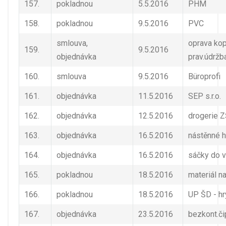
157.
pokladnou
5.5.2016
PHM
158.
pokladnou
9.5.2016
PVC
smlouva,
oprava kop
159.
9.5.2016
objednávka
prav.údržb
160.
smlouva
9.5.2016
Büroprofi
161.
objednávka
11.5.2016
SEP s.r.o.
162.
objednávka
12.5.2016
drogerie 
163.
objednávka
16.5.2016
nástěnné 
164.
objednávka
16.5.2016
sáčky do 
165.
pokladnou
18.5.2016
materiál n
166.
pokladnou
18.5.2016
UP ŠD - hr
167.
objednávka
23.5.2016
bezkont.či