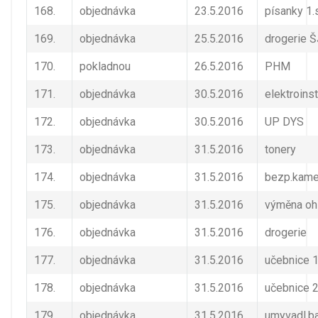
168.
objednávka
23.5.2016
písanky 1.
169.
objednávka
25.5.2016
drogerie Š
170.
pokladnou
26.5.2016
PHM
171.
objednávka
30.5.2016
elektroins
172.
objednávka
30.5.2016
UP DYS
173.
objednávka
31.5.2016
tonery
174.
objednávka
31.5.2016
bezp.kame
175.
objednávka
31.5.2016
výměna oh
176.
objednávka
31.5.2016
drogerie
177.
objednávka
31.5.2016
učebnice 1
178.
objednávka
31.5.2016
učebnice 2
179.
objednávka
31.5.2016
umyvadl.ba