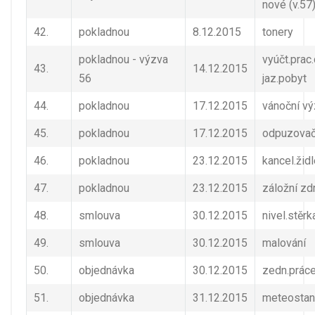
nové (v.57
42.
pokladnou
8.12.2015
tonery
pokladnou - výzva
vyúčt.prac
43.
14.12.2015
56
jaz.pobyt
44.
pokladnou
17.12.2015
vánoční v
45.
pokladnou
17.12.2015
odpuzovač
46.
pokladnou
23.12.2015
kancel.žid
47.
pokladnou
23.12.2015
záložní zd
48.
smlouva
30.12.2015
nivel.stěrk
49.
smlouva
30.12.2015
malování
50.
objednávka
30.12.2015
zedn.prác
51.
objednávka
31.12.2015
meteostan