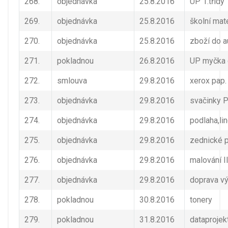
268.
objednávka
25.8.2016
UP 1.třídy
269.
objednávka
25.8.2016
školní mate
270.
objednávka
25.8.2016
zboží do 
271.
pokladnou
26.8.2016
UP myčka d
272.
smlouva
29.8.2016
xerox pap.
273.
objednávka
29.8.2016
svačinky 
274.
objednávka
29.8.2016
podlaha,li
275.
objednávka
29.8.2016
zednické 
276.
objednávka
29.8.2016
malování II
277.
objednávka
29.8.2016
doprava v
278.
pokladnou
30.8.2016
tonery
279.
pokladnou
31.8.2016
dataproje