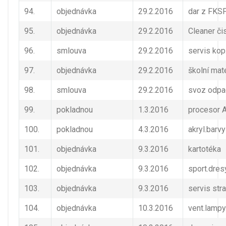
94.
objednávka
29.2.2016
dar z FKS
95.
objednávka
29.2.2016
Cleaner čis
96.
smlouva
29.2.2016
servis kop
97.
objednávka
29.2.2016
školní mate
98.
smlouva
29.2.2016
svoz odpa
99.
pokladnou
1.3.2016
procesor
100.
pokladnou
4.3.2016
akryl.barvy
101.
objednávka
9.3.2016
kartotéka
102.
objednávka
9.3.2016
sport.dres
103.
objednávka
9.3.2016
servis stra
104.
objednávka
10.3.2016
vent.lamp