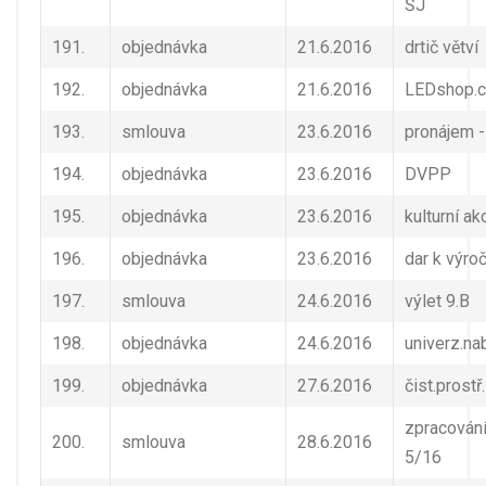
ŠJ
191.
objednávka
21.6.2016
drtič větví
192.
objednávka
21.6.2016
LEDshop.
193.
smlouva
23.6.2016
pronájem 
194.
objednávka
23.6.2016
DVPP
195.
objednávka
23.6.2016
kulturní a
196.
objednávka
23.6.2016
dar k výro
197.
smlouva
24.6.2016
výlet 9.B
198.
objednávka
24.6.2016
univerz.na
199.
objednávka
27.6.2016
čist.prostř.
zpracován
200.
smlouva
28.6.2016
5/16