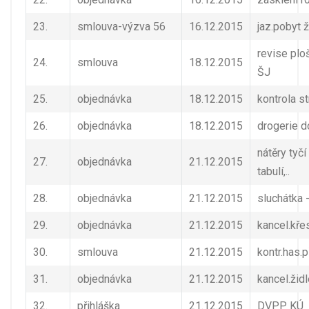
23.
smlouva-výzva 56
16.12.2015
jaz.pobyt ž
revise plo
24.
smlouva
18.12.2015
ŠJ
25.
objednávka
18.12.2015
kontrola s
26.
objednávka
18.12.2015
drogerie d
nátěry tyčí
27.
objednávka
21.12.2015
tabulí,..
28.
objednávka
21.12.2015
sluchátka 
29.
objednávka
21.12.2015
kancel.kře
30.
smlouva
21.12.2015
kontr.has.p
31.
objednávka
21.12.2015
kancel.žid
32.
přihláška
21.12.2015
DVPP KÚ