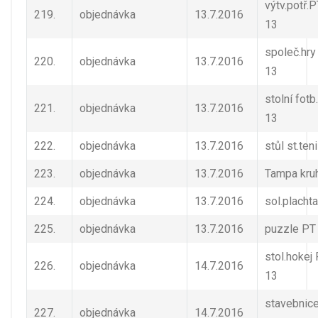
výtv.potř.P
219.
objednávka
13.7.2016
13
společ.hry
220.
objednávka
13.7.2016
13
stolní fotb
221.
objednávka
13.7.2016
13
222.
objednávka
13.7.2016
stůl st.ten
223.
objednávka
13.7.2016
Tampa kru
224.
objednávka
13.7.2016
sol.plachta
225.
objednávka
13.7.2016
puzzle PT 
stol.hokej 
226.
objednávka
14.7.2016
13
stavebnice
227.
objednávka
14.7.2016