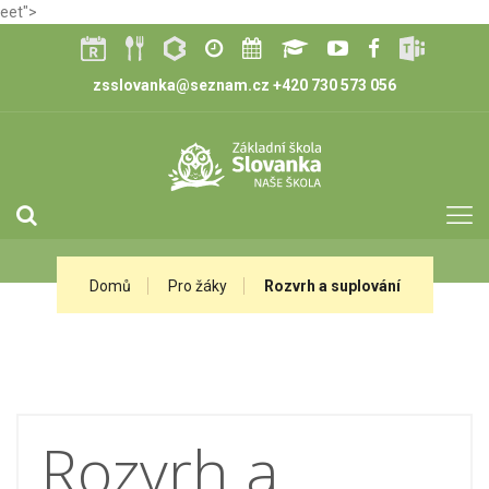
eet">
zsslovanka@seznam.cz
+420 730 573 056
Domů
Pro žáky
Rozvrh a suplování
Rozvrh a