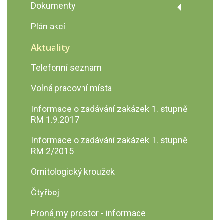
Úřední deska
Dokumenty
Podatelna školy
Dokumenty
Plán akcí
Výroční zprávy
Výzva č. 02_22_002 Šablony pro MŠ
Aktuality
a ZŠ I
GDPR
Telefonní seznam
Zveřejnění rozpočtu a
rozpočtového výhledu
Volná pracovní místa
Informace o zadávání zakázek 1. stupně
RM 1.9.2017
Informace o zadávání zakázek 1. stupně
RM 2/2015
Ornitologický kroužek
Čtyřboj
Pronájmy prostor - informace