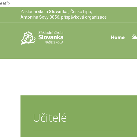
eet">
Základní škola
Slovanka
, Česká Lípa,
Antonína Sovy 3056, příspěvková organizace
Home
Šk
Učitelé