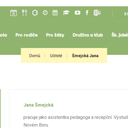
z
ola
Pro rodiče
Pro žáky
Družina a klub
Šk. jíde
Domů
Učitelé
Šmejcká Jana
Jana Šmejcká
pracuje jako asistentka pedagoga a recepční. Vystu
Novém Boru.