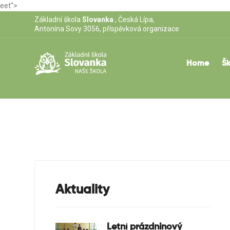
eet">
Základní škola
Slovanka
, Česká Lípa,
Antonína Sovy 3056, příspěvková organizace
Home
Šk
Aktuality
Letní prázdninový