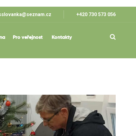
sslovanka@seznam.cz
+420 730 573 056
lna
Pro veřejnost
Kontakty