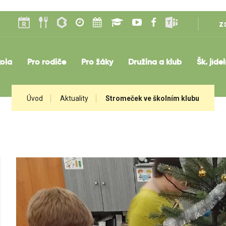
z
ola
Pro rodiče
Pro žáky
Družina a klub
Šk. jíde
Úvod
Aktuality
Stromeček ve školním klubu