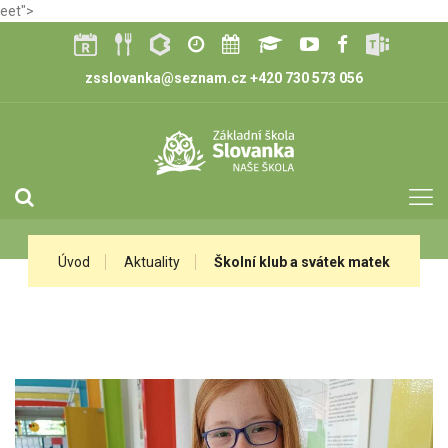
eet">
zsslovanka@seznam.cz
+420 730 573 056
Úvod
Aktuality
Školní klub a svátek matek