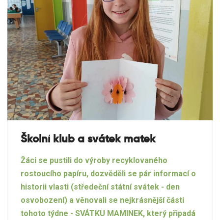
Školní klub a svátek matek
Žáci se pustili do výroby recyklovaného
rostoucího papíru, dozvěděli se pár informací o
historii vlasti (středeční státní svátek - den
osvobození) a věnovali se nejkrásnější části
tohoto týdne - SVÁTKU MAMINEK, který připadá