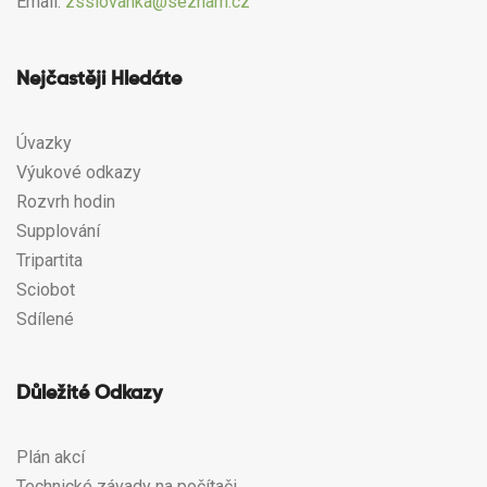
Email:
zsslovanka@seznam.cz
Nejčastěji Hledáte
Úvazky
Výukové odkazy
Rozvrh hodin
Supplování
Tripartita
Sciobot
Sdílené
Důležité Odkazy
Plán akcí
Technické závady na počítači