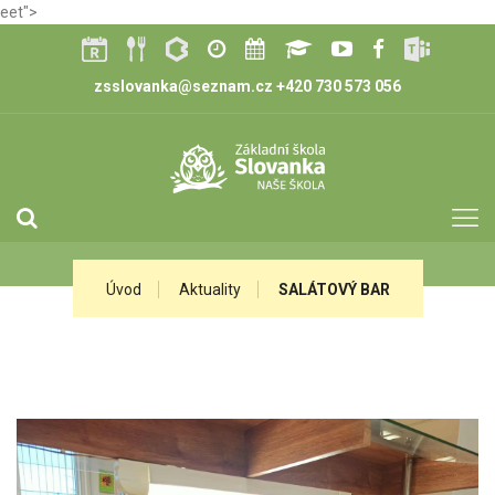
eet">
zsslovanka@seznam.cz
+420 730 573 056
Úvod
Aktuality
SALÁTOVÝ BAR