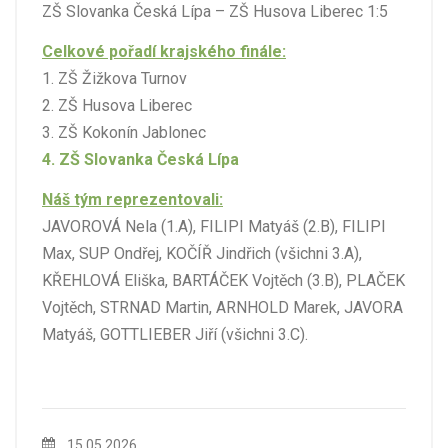
ZŠ Slovanka Česká Lípa – ZŠ Husova Liberec 1:5
Celkové pořadí krajského finále:
1. ZŠ Žižkova Turnov
2. ZŠ Husova Liberec
3. ZŠ Kokonín Jablonec
4. ZŠ Slovanka Česká Lípa
Náš tým reprezentovali:
JAVOROVÁ Nela (1.A), FILIPI Matyáš (2.B), FILIPI
Max, SUP Ondřej, KOČÍŘ Jindřich (všichni 3.A),
KŘEHLOVÁ Eliška, BARTÁČEK Vojtěch (3.B), PLAČEK
Vojtěch, STRNAD Martin, ARNHOLD Marek, JAVORA
Matyáš, GOTTLIEBER Jiří (všichni 3.C).
15.05.2026