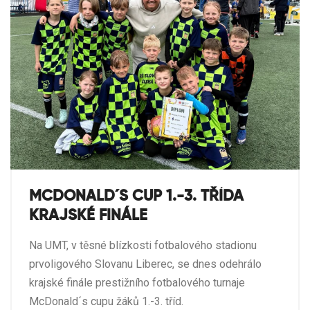
MCDONALD´S CUP 1.-3. TŘÍDA
KRAJSKÉ FINÁLE
Na UMT, v těsné blízkosti fotbalového stadionu
prvoligového Slovanu Liberec, se dnes odehrálo
krajské finále prestižního fotbalového turnaje
McDonald´s cupu žáků 1.-3. tříd.