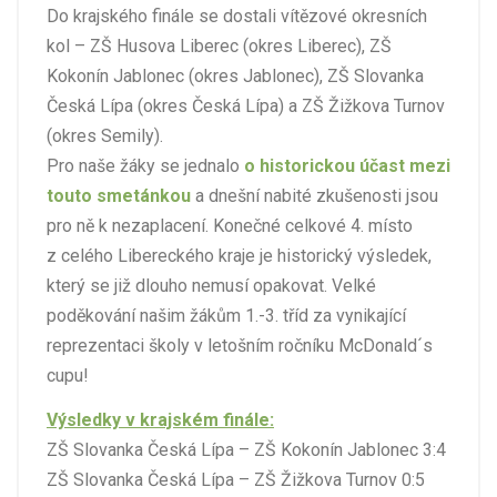
Do krajského finále se dostali vítězové okresních
kol – ZŠ Husova Liberec (okres Liberec), ZŠ
Kokonín Jablonec (okres Jablonec), ZŠ Slovanka
Česká Lípa (okres Česká Lípa) a ZŠ Žižkova Turnov
(okres Semily).
Pro naše žáky se jednalo
o historickou účast mezi
touto smetánkou
a dnešní nabité zkušenosti jsou
pro ně k nezaplacení. Konečné celkové 4. místo
z celého Libereckého kraje je historický výsledek,
který se již dlouho nemusí opakovat. Velké
poděkování našim žákům 1.-3. tříd za vynikající
reprezentaci školy v letošním ročníku McDonald´s
cupu!
Výsledky v krajském finále:
ZŠ Slovanka Česká Lípa – ZŠ Kokonín Jablonec 3:4
ZŠ Slovanka Česká Lípa – ZŠ Žižkova Turnov 0:5