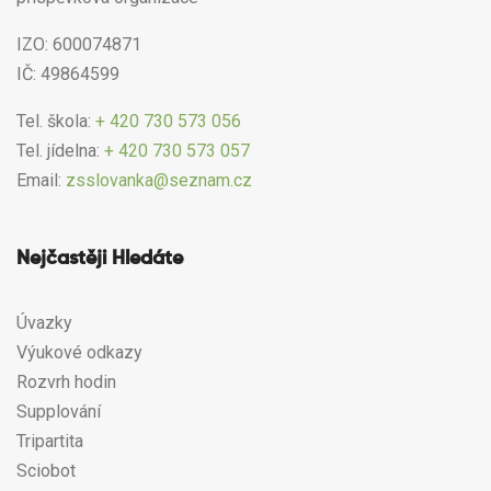
IZO: 600074871
IČ: 49864599
Tel. škola:
+ 420 730 573 056
Tel. jídelna:
+ 420 730 573 057
Email:
zsslovanka@seznam.cz
Nejčastěji Hledáte
Úvazky
Výukové odkazy
Rozvrh hodin
Supplování
Tripartita
Sciobot