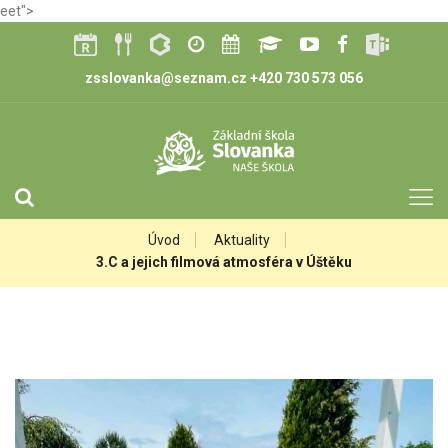
eet">
zsslovanka@seznam.cz
+420 730 573 056
Úvod
Aktuality
3.C a jejich filmová atmosféra v Úštěku