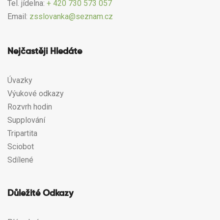
Tel. jídelna:
+ 420 730 573 057
Email:
zsslovanka@seznam.cz
Nejčastěji Hledáte
Úvazky
Výukové odkazy
Rozvrh hodin
Supplování
Tripartita
Sciobot
Sdílené
Důležité Odkazy