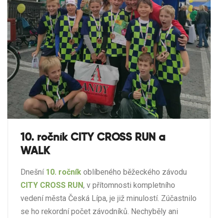
10. ročník CITY CROSS RUN a
WALK
Dnešní
10. ročník
oblíbeného běžeckého závodu
CITY CROSS RUN
, v přítomnosti kompletního
vedení města Česká Lípa, je již minulostí. Zúčastnilo
se ho rekordní počet závodníků. Nechyběly ani