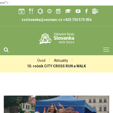
eet">
zsslovanka@seznam.cz
+420 730 573 056
Úvod
Aktuality
10. ročník CITY CROSS RUN a WALK